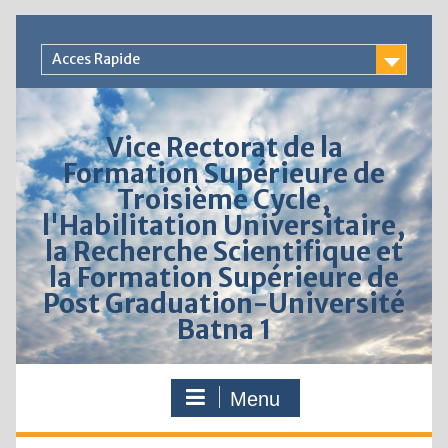
Acces Rapide
Vice Rectorat de la
Formation Supérieure de
Troisième Cycle,
l'Habilitation Universitaire,
la Recherche Scientifique et
la Formation Supérieure de
Post Graduation-Université
Batna 1
Menu