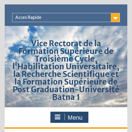
Acces Rapide
Vice Rectorat de la
Formation Supérieure de
Troisième Cycle,
l'Habilitation Universitaire,
la Recherche Scientifique et
la Formation Supérieure de
Post Graduation-Université
Batna 1
Menu